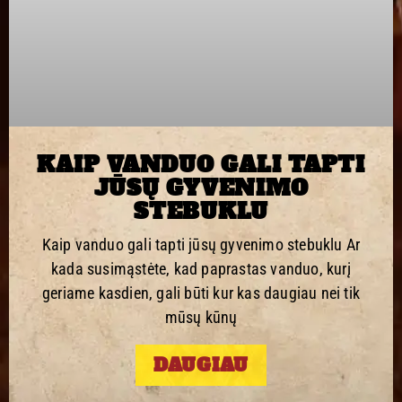
KAIP VANDUO GALI TAPTI
JŪSŲ GYVENIMO
STEBUKLU
Kaip vanduo gali tapti jūsų gyvenimo stebuklu Ar
kada susimąstėte, kad paprastas vanduo, kurį
geriame kasdien, gali būti kur kas daugiau nei tik
mūsų kūnų
DAUGIAU