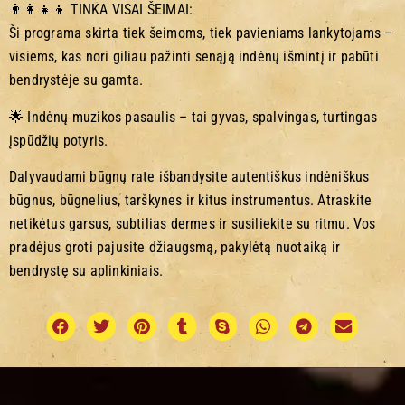
👨‍👩‍👧‍👦 TINKA VISAI ŠEIMAI:
Ši programa skirta tiek šeimoms, tiek pavieniams lankytojams –
visiems, kas nori giliau pažinti senąją indėnų išmintį ir pabūti
bendrystėje su gamta.
🌟 Indėnų muzikos pasaulis – tai gyvas, spalvingas, turtingas
įspūdžių potyris.
Dalyvaudami būgnų rate išbandysite autentiškus indėniškus
būgnus, būgnelius, tarškynes ir kitus instrumentus. Atraskite
netikėtus garsus, subtilias dermes ir susiliekite su ritmu. Vos
pradėjus groti pajusite džiaugsmą, pakylėtą nuotaiką ir
bendrystę su aplinkiniais.