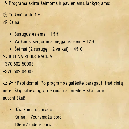
🎶 Programa skirta šeimoms ir pavieniams lankytojams:
🕒 Trukmė: apie 1 val.
💰 Kaina:
Suaugusiesiems – 15 €
Vaikams, senjorams, neįgaliesiems – 12 €
Šeimai (2 suaugę + 2 vaikai) – 45 €
📞 BŪTINA REGISTRACIJA:
+370 602 50008
+370 602 04009
🌮 🌽 *Papildomai. Po programos galėsite paragauti tradicinių
indėniškų patiekalų, kurie ruošti su meile – skaniai ir
autentiškai!
Užsakoma iš anksto
Kaina – 7eur./maža porc.
10eur./ didele porc.