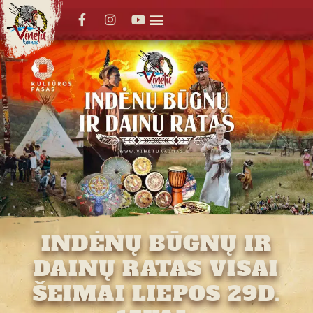
INDĖNŲ BŪGNŲ IR
DAINŲ RATAS VISAI
ŠEIMAI LIEPOS 29D.