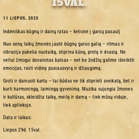
15VAL.
11 LIEPOS, 2025
Indėniškas būgnų ir dainų ratas – kelionė į garsų pasaulį
Nuo senų laikų žmonės jautė būgnų garso galią – ritmas ir
vibracija pakelia nuotaiką, stiprina kūną, protą ir dvasią. Ne
veltui žmogui dovanotas balsas – net be žodžių galime išreikšti
emocijas, rasti vidinę pusiausvyrą ir džiaugsmą.
Groti ir dainuoti kartu – tai būdas ne tik stiprinti sveikatą, bet ir
kurti harmoningą, laimingą gyvenimą. Muzika sujungia žmones
ir kultūras, skleidžia taiką, meilę ir darną – tiek mūsų viduje,
tiek aplinkoje.
Data ir laikas:
Liepos 29d. 15val.