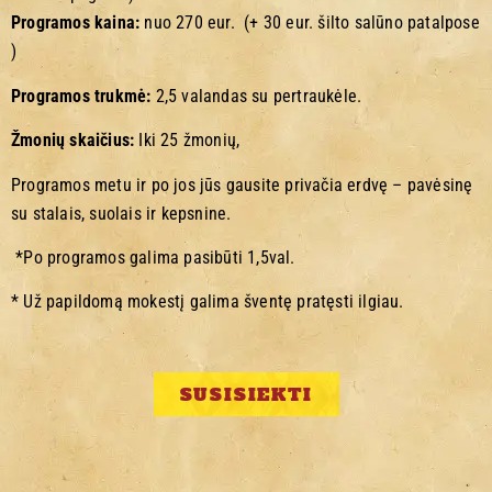
Programos kaina:
nuo 270 eur. (+ 30 eur. šilto salūno patalpose
)
Programos trukmė:
2,5 valandas su pertraukėle.
Žmonių skaičius:
Iki 25 žmonių,
Programos metu ir po jos jūs gausite privačia erdvę – pavėsinę
su stalais, suolais ir kepsnine.
*Po programos galima pasibūti 1,5val.
* Už papildomą mokestį galima šventę pratęsti ilgiau.
SUSISIEKTI