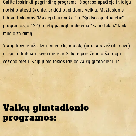
Galite išsirinkti pagrindinę programą iš sąrašo apačioje ir, jeigu
norisi pratęsti šventę, pridėti papildomų veiklų. Mažiesiems
labiau tinkamos “Mažieji laukinukai” ir “Spalvotojo drugelio”
programos, o 12-16 metų paaugliai dievina “Kario takas” lankų
mūšio žaidimą.
Yra galimybė užsakyti indėnišką maistą (arba atsivežkite savo)
ir pasibūti ilgiau pavėsinėje ar Salūne prie židinio šaltuoju
sezono metu. Kaip jums tokios idėjos vaikų gimtadieniui?
Vaikų gimtadienio
programos: