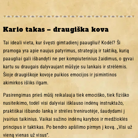
Kario takas – draugiška kova
Tai ideali vieta, kur švęsti gimtadienį paaugliui! Kodėl? Ši
pramoga yra apie naujus patyrimus, strategiją ir taktiką, kurią
paaugliai gali išbandyti ne per kompiuterinius žaidimus, o gyvai
kartu su draugais dalyvaujant mūšyje su lankais ir strėlėmis.
Šioje draugiškoje kovoje puikios emocijos ir įsimintinos
akimirkos išliks ilgam.
Pasirengimas prieš mūšį reikalauja tiek emociško, tiek fiziško
nusiteikimo, todėl visi dalyviai išklauso indėnų instruktažo,
praktiškai išbando lanką ir strėles treniruotėje, šaudydami į
įvairius taikinius. Vaikai sužino indėnų karybos ir medžioklės
principus ir taktikas. Po bendro apšilimo pirmyn į kovą. „Visi už
vieną vienas už visus“.