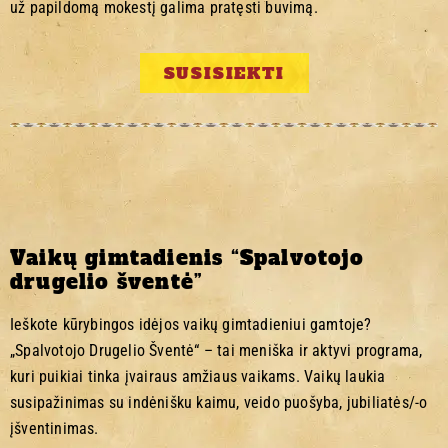
už papildomą mokestį galima pratęsti buvimą.
SUSISIEKTI
Vaikų gimtadienis “Spalvotojo
drugelio šventė”
Ieškote kūrybingos idėjos vaikų gimtadieniui gamtoje?
„Spalvotojo Drugelio Šventė“ – tai meniška ir aktyvi programa,
kuri puikiai tinka įvairaus amžiaus vaikams. Vaikų laukia
susipažinimas su indėnišku kaimu, veido puošyba, jubiliatės/-o
įšventinimas.