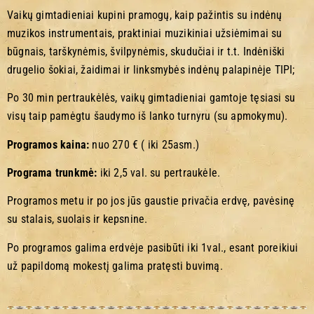
Vaikų gimtadieniai kupini pramogų, kaip pažintis su indėnų
muzikos instrumentais, praktiniai muzikiniai užsiėmimai su
būgnais, tarškynėmis, švilpynėmis, skudučiai ir t.t. Indėniški
drugelio šokiai, žaidimai ir linksmybės indėnų palapinėje TIPI;
Po 30 min pertraukėlės, vaikų gimtadieniai gamtoje tęsiasi su
visų taip pamėgtu šaudymo iš lanko turnyru (su apmokymu).
Programos kaina:
nuo 270 € ( iki 25asm.)
Programa trunkmė:
iki 2,5 val. su pertraukėle.
Programos metu ir po jos jūs gaustie privačia erdvę, pavėsinę
su stalais, suolais ir kepsnine.
Po programos galima erdvėje pasibūti iki 1val., esant poreikiui
už papildomą mokestį galima pratęsti buvimą.