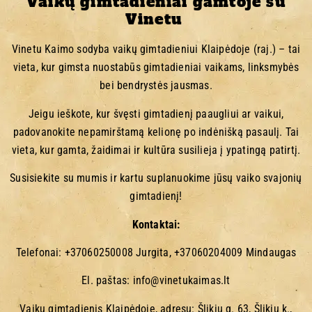
Vaikų gimtadieniai gamtoje su
Vinetu
Vinetu Kaimo sodyba vaikų gimtadieniui Klaipėdoje (raj.) – tai
vieta, kur gimsta nuostabūs gimtadieniai vaikams, linksmybės
bei bendrystės jausmas.
Jeigu ieškote, kur švęsti gimtadienį paaugliui ar vaikui,
padovanokite nepamirštamą kelionę po indėnišką pasaulį. Tai
vieta, kur gamta, žaidimai ir kultūra susilieja į ypatingą patirtį.
Susisiekite su mumis ir kartu suplanuokime jūsų vaiko svajonių
gimtadienį!
Kontaktai:
Telefonai: +37060250008 Jurgita, +37060204009 Mindaugas
El. paštas: info@vinetukaimas.lt
Vaikų gimtadienis Klaipėdoje, adresu: Šlikių g. 63, Šlikių k.,