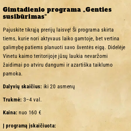
Gimtadienio programa „Genties
susibūrimas“
Pajuskite tikrąją prerijų laisvę! Ši programa skirta
tiems, kurie nori aktyvaus laiko gamtoje, bet vertina
galimybę patiems planuoti savo šventės eigą. Didelėje
Vinetu kaimo teritorijoje jūsų laukia nevaržomi
žaidimai po atviru dangumi ir azartiška taiklumo
pamoka.
Dalyvių skaičius:
iki 20 asmenų
Trukmė:
3–4 val.
Kaina:
nuo 160 €
Į programą įskaičiuota: