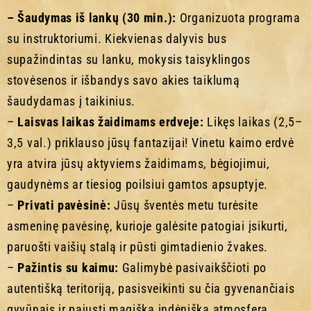
– Šaudymas iš lankų (30 min.):
Organizuota programa
su instruktoriumi. Kiekvienas dalyvis bus
supažindintas su lanku, mokysis taisyklingos
stovėsenos ir išbandys savo akies taiklumą
šaudydamas į taikinius.
–
Laisvas laikas žaidimams erdveje:
Likęs laikas (2,5–
3,5 val.) priklauso jūsų fantazijai! Vinetu kaimo erdvė
yra atvira jūsų aktyviems žaidimams, bėgiojimui,
gaudynėms ar tiesiog poilsiui gamtos apsuptyje.
–
Privati pavėsinė:
Jūsų šventės metu turėsite
asmeninę pavėsinę, kurioje galėsite patogiai įsikurti,
paruošti vaišių stalą ir pūsti gimtadienio žvakes.
–
Pažintis su kaimu:
Galimybė pasivaikščioti po
autentišką teritoriją, pasisveikinti su čia gyvenančiais
gyvūnais ir pajusti magišką indėnišką atmosferą.