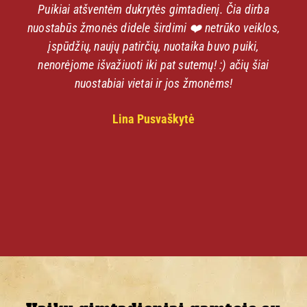
Puikiai atšventėm dukrytės gimtadienį. Čia dirba
nuostabūs žmonės didele širdimi ❤️ netrūko veiklos,
įspūdžių, naujų patirčių, nuotaika buvo puiki,
nenorėjome išvažiuoti iki pat sutemų! :) ačių šiai
nuostabiai vietai ir jos žmonėms!
Lina Pusvaškytė