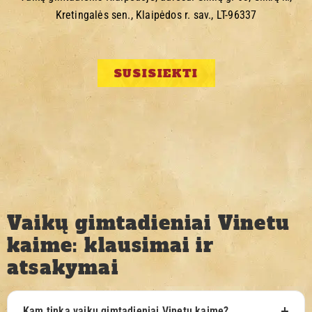
Kretingalės sen., Klaipėdos r. sav., LT-96337
SUSISIEKTI
Vaikų gimtadieniai Vinetu
kaime: klausimai ir
atsakymai
Kam tinka vaikų gimtadieniai Vinetu kaime?