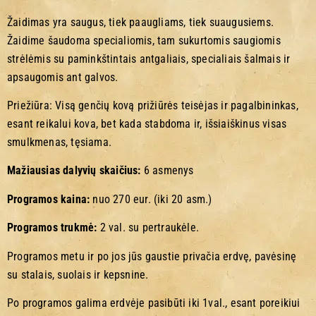
Žaidimas yra saugus, tiek paaugliams, tiek suaugusiems.
Žaidime šaudoma specialiomis, tam sukurtomis saugiomis
strėlėmis su paminkštintais antgaliais, specialiais šalmais ir
apsaugomis ant galvos.
Priežiūra: Visą genčių kovą prižiūrės teisėjas ir pagalbininkas,
esant reikalui kova, bet kada stabdoma ir, išsiaiškinus visas
smulkmenas, tęsiama.
Mažiausias dalyvių skaičius:
6 asmenys
Programos kaina:
nuo 270 eur. (iki 20 asm.)
Programos trukmė:
2 val. su pertraukėle.
Programos metu ir po jos jūs gaustie privačia erdvę, pavėsinę
su stalais, suolais ir kepsnine.
Po programos galima erdvėje pasibūti iki 1val., esant poreikiui