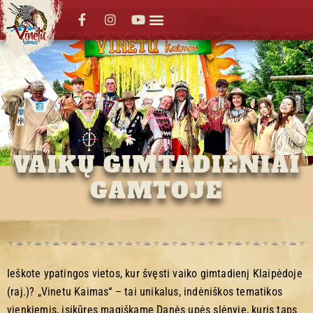
VAIKŲ GIMTADIENIAI
GAMTOJE
Ieškote ypatingos vietos, kur švęsti vaiko gimtadienį Klaipėdoje
(raj.)? „Vinetu Kaimas“ – tai unikalus, indėniškos tematikos
vienkiemis, įsikūręs magiškame Danės upės slėnyje, kuris taps