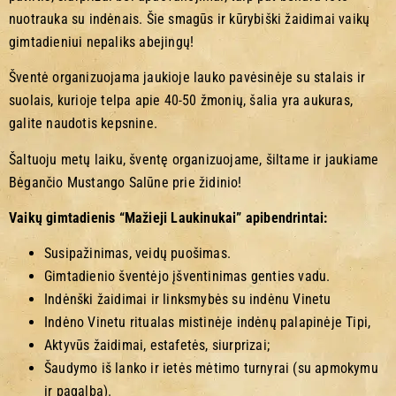
nuotrauka su indėnais. Šie smagūs ir kūrybiški žaidimai vaikų
gimtadieniui nepaliks abejingų!
Šventė organizuojama jaukioje lauko pavėsinėje su stalais ir
suolais, kurioje telpa apie 40-50 žmonių, šalia yra aukuras,
galite naudotis kepsnine.
Šaltuoju metų laiku, šventę organizuojame, šiltame ir jaukiame
Bėgančio Mustango Salūne prie židinio!
Vaikų gimtadienis “Mažieji Laukinukai” apibendrintai:
Susipažinimas, veidų puošimas.
Gimtadienio šventėjo įšventinimas genties vadu.
Indėnški žaidimai ir linksmybės su indėnu Vinetu
Indėno Vinetu ritualas mistinėje indėnų palapinėje Tipi,
Aktyvūs žaidimai, estafetės, siurprizai;
Šaudymo iš lanko ir ietės mėtimo turnyrai (su apmokymu
ir pagalba).