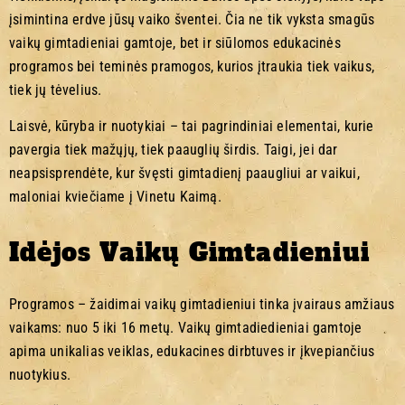
įsimintina erdve jūsų vaiko šventei. Čia ne tik vyksta smagūs
vaikų gimtadieniai gamtoje, bet ir siūlomos edukacinės
programos bei teminės pramogos, kurios įtraukia tiek vaikus,
tiek jų tėvelius.
Laisvė, kūryba ir nuotykiai – tai pagrindiniai elementai, kurie
pavergia tiek mažųjų, tiek paauglių širdis. Taigi, jei dar
neapsisprendėte, kur švęsti gimtadienį paaugliui ar vaikui,
maloniai kviečiame į Vinetu Kaimą.
Idėjos Vaikų Gimtadieniui
Programos – žaidimai vaikų gimtadieniui tinka įvairaus amžiaus
vaikams: nuo 5 iki 16 metų. Vaikų gimtadiedieniai gamtoje
apima unikalias veiklas, edukacines dirbtuves ir įkvepiančius
nuotykius.