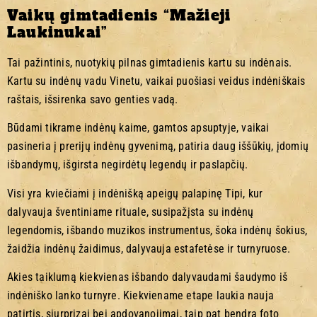
Vaikų gimtadienis “Mažieji
Laukinukai”
Tai pažintinis, nuotykių pilnas gimtadienis kartu su indėnais.
Kartu su indėnų vadu Vinetu, vaikai puošiasi veidus indėniškais
raštais, išsirenka savo genties vadą.
Būdami tikrame indėnų kaime, gamtos apsuptyje, vaikai
pasineria į prerijų indėnų gyvenimą, patiria daug iššūkių, įdomių
išbandymų, išgirsta negirdėtų legendų ir paslapčių.
Visi yra kviečiami į indėnišką apeigų palapinę Tipi, kur
dalyvauja šventiniame rituale, susipažįsta su indėnų
legendomis, išbando muzikos instrumentus, šoka indėnų šokius,
žaidžia indėnų žaidimus, dalyvauja estafetėse ir turnyruose.
Akies taiklumą kiekvienas išbando dalyvaudami šaudymo iš
indėniško lanko turnyre. Kiekviename etape laukia nauja
patirtis, siurprizai bei apdovanojimai, taip pat bendra foto