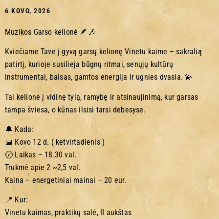
6 KOVO, 2026
Muzikos Garso kelionė 🪶🎶
Kviečiame Tave į gyvą garsų kelionę Vinetu kaime – sakralią
patirtį, kurioje susilieja būgnų ritmai, senųjų kultūrų
instrumentai, balsas, gamtos energija ir ugnies dvasia. 💫
Tai kelionė į vidinę tylą, ramybę ir atsinaujinimą, kur garsas
tampa šviesa, o kūnas ilsisi tarsi debesyse.
🔔 Kada:
📅 Kovo 12 d. ( ketvirtadienis )
🕖 Laikas – 18.30 val.
Trukmė apie 2 ~2,5 val.
Kaina – energetiniai mainai – 20 eur.
📍 Kur:
Vinetu kaimas, praktikų salė, II aukštas