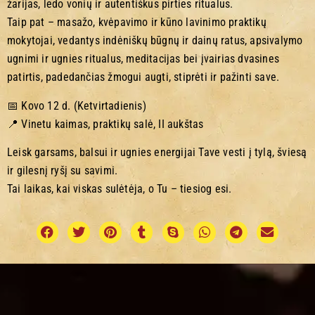
žarijas, ledo vonių ir autentiškus pirties ritualus.
Taip pat – masažo, kvėpavimo ir kūno lavinimo praktikų
mokytojai, vedantys indėniškų būgnų ir dainų ratus, apsivalymo
ugnimi ir ugnies ritualus, meditacijas bei įvairias dvasines
patirtis, padedančias žmogui augti, stiprėti ir pažinti save.
📅 Kovo 12 d. (Ketvirtadienis)
📍 Vinetu kaimas, praktikų salė, II aukštas
Leisk garsams, balsui ir ugnies energijai Tave vesti į tylą, šviesą
ir gilesnį ryšį su savimi.
Tai laikas, kai viskas sulėtėja, o Tu – tiesiog esi.