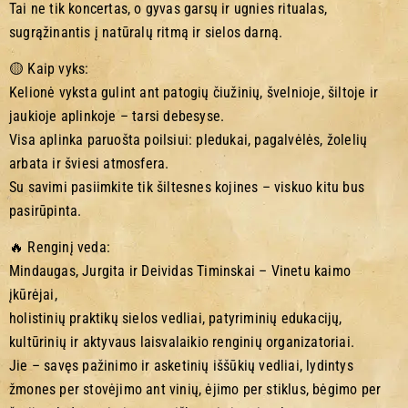
Tai ne tik koncertas, o gyvas garsų ir ugnies ritualas,
sugrąžinantis į natūralų ritmą ir sielos darną.
🟡 Kaip vyks:
Kelionė vyksta gulint ant patogių čiužinių, švelnioje, šiltoje ir
jaukioje aplinkoje – tarsi debesyse.
Visa aplinka paruošta poilsiui: pledukai, pagalvėlės, žolelių
arbata ir šviesi atmosfera.
Su savimi pasiimkite tik šiltesnes kojines – viskuo kitu bus
pasirūpinta.
🔥 Renginį veda:
Mindaugas, Jurgita ir Deividas Timinskai – Vinetu kaimo
įkūrėjai,
holistinių praktikų sielos vedliai, patyriminių edukacijų,
kultūrinių ir aktyvaus laisvalaikio renginių organizatoriai.
Jie – savęs pažinimo ir asketinių iššūkių vedliai, lydintys
žmones per stovėjimo ant vinių, ėjimo per stiklus, bėgimo per