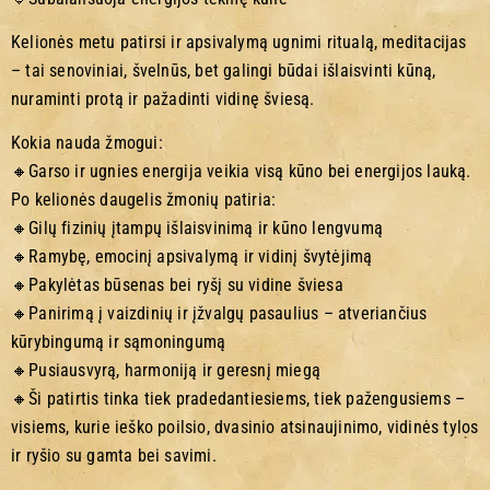
Kelionės metu patirsi ir apsivalymą ugnimi ritualą, meditacijas
– tai senoviniai, švelnūs, bet galingi būdai išlaisvinti kūną,
nuraminti protą ir pažadinti vidinę šviesą.
Kokia nauda žmogui:
🔸Garso ir ugnies energija veikia visą kūno bei energijos lauką.
Po kelionės daugelis žmonių patiria:
🔸Gilų fizinių įtampų išlaisvinimą ir kūno lengvumą
🔸Ramybę, emocinį apsivalymą ir vidinį švytėjimą
🔸Pakylėtas būsenas bei ryšį su vidine šviesa
🔸Panirimą į vaizdinių ir įžvalgų pasaulius – atveriančius
kūrybingumą ir sąmoningumą
🔸Pusiausvyrą, harmoniją ir geresnį miegą
🔸Ši patirtis tinka tiek pradedantiesiems, tiek pažengusiems –
visiems, kurie ieško poilsio, dvasinio atsinaujinimo, vidinės tylos
ir ryšio su gamta bei savimi.