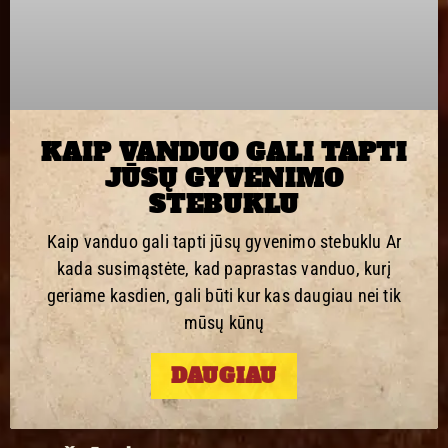
KAIP VANDUO GALI TAPTI
JŪSŲ GYVENIMO
STEBUKLU
Kaip vanduo gali tapti jūsų gyvenimo stebuklu Ar
kada susimąstėte, kad paprastas vanduo, kurį
geriame kasdien, gali būti kur kas daugiau nei tik
mūsų kūnų
DAUGIAU