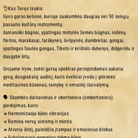
👌Kas Tavęs laukia:
Gyvo garso kelionė, kurioje suskambės daugiau nei 50 senųjų
pasaulio kultūrų instrumentų:
šamaniški būgnai, ypatingas motulės žemės būgnas, indėnų
fleitos, marakasai, tarškynės, švilpynės, dambreliai, gongai,
ypatingas Saulės gongas, Tibeto ir krištolo dubenys, didgeridu ir
daugybė kitų.
Grojame tryse, todėl garsų spektras persipindamas sukuria
gyvą, daugiabalsį audinį, kuris švelniai įveda į gilesnes
meditacines būsenas, ramybę ir emocinį išsivalymą.
🗣️ Skambės dainavimas ir obertoninis (ombertoninis)
giedojimas, kuris:
🔸Harmonizuoja kūno vibracijas
🔹Ramina nervų sistemą ir mintis
🔸Atveria širdį, paleidžia įtampas ir emocinius blokus
🔹Subalansuoja energijos tėkmę kūne