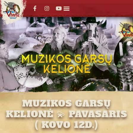
MUZIKOS GARSŲ
KELIONĖ 💫 PAVASARIS
( KOVO 12D.)