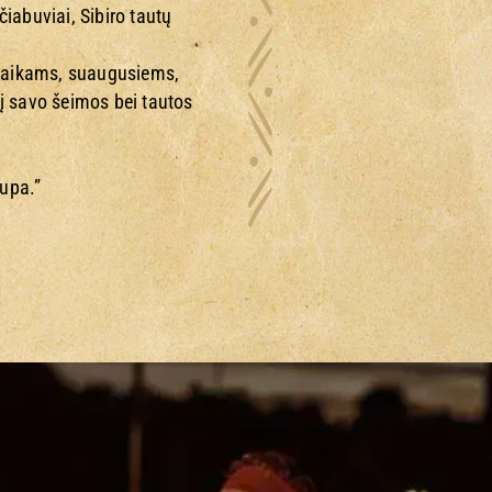
čiabuviai, Sibiro tautų
 vaikams, suaugusiems,
 į savo šeimos bei tautos
supa.”