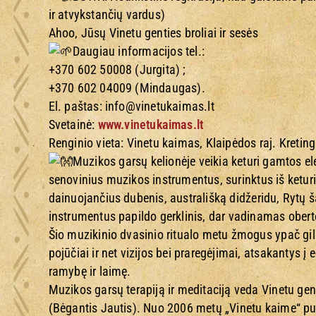
ir atvykstančių vardus)
Ahoo, Jūsų Vinetu genties broliai ir sesės
Daugiau informacijos tel.:
+370 602 50008 (Jurgita) ;
+370 602 04009 (Mindaugas).
El. paštas: info@vinetukaimas.lt
Svetainė:
www.vinetukaimas.lt
Renginio vieta: Vinetu kaimas, Klaipėdos raj. Kreting
Muzikos garsų kelionėje veikia keturi gamtos e
senovinius muzikos instrumentus, surinktus iš ketur
dainuojančius dubenis, australišką didžeridu, Rytų š
instrumentus papildo gerklinis, dar vadinamas obert
Šio muzikinio dvasinio ritualo metu žmogus ypač gilia
pojūčiai ir net vizijos bei praregėjimai, atsakantys į
ramybę ir laimę.
Muzikos garsų terapiją ir meditaciją veda Vinetu gen
(Bėgantis Jautis). Nuo 2006 metų „Vinetu kaime“ puo