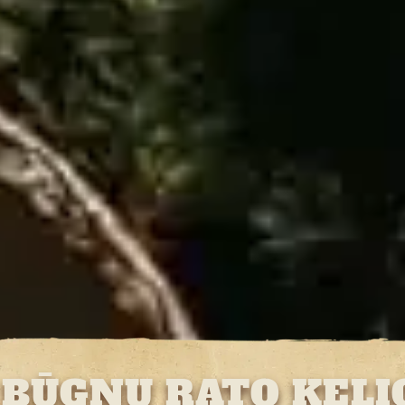
BŪGNŲ RATO KELI