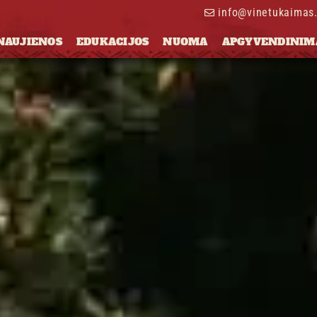
info@vinetukaimas.
NAUJIENOS
EDUKACIJOS
NUOMA
APGYVENDINIM