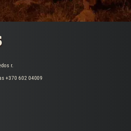
S
ėdos r.
as +370 602 04009