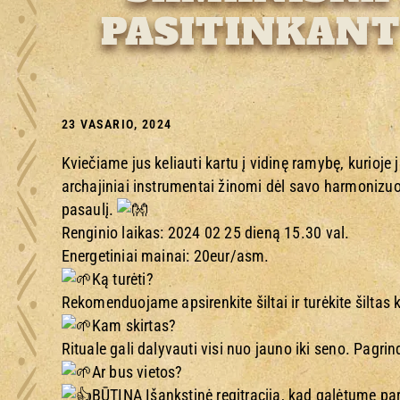
PASITINKANT 
23 VASARIO, 2024
Kviečiame jus keliauti kartu į vidinę ramybę, kurioje
archajiniai instrumentai žinomi dėl savo harmonizuoj
pasaulį.
Renginio laikas: 2024 02 25 dieną 15.30 val.
Energetiniai mainai: 20eur/asm.
Ką turėti?
Rekomenduojame apsirenkite šiltai ir turėkite šiltas 
Kam skirtas?
Rituale gali dalyvauti visi nuo jauno iki seno. Pagri
Ar bus vietos?
BŪTINA Išankstinė regitracija, kad galėtume pa