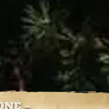
ONĖ –