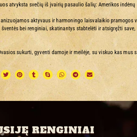
uos atvyksta svečių iš įvairių pasaulio šalių: Amerikos indėnų 
ganizuojamos aktyvaus ir harmoningo laisvalaikio pramogos
entės bei renginiai, skatinantys stabtelėti ir atsigręžti save,
asios sukurti, gyventi darnoje ir meilėje, su viskuo kas mus 
USIJĘ RENGINIAI