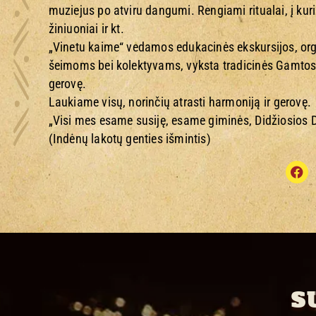
muziejus po atviru dangumi. Rengiami ritualai, į kuri
žiniuoniai ir kt.
„Vinetu kaime“ vedamos edukacinės ekskursijos, or
šeimoms bei kolektyvams, vyksta tradicinės Gamtos šv
gerovę.
Laukiame visų, norinčių atrasti harmoniją ir gerovę.
„Visi mes esame susiję, esame giminės, Didžiosios Dv
(Indėnų lakotų genties išmintis)
S