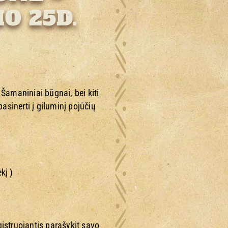
O 25D.
 Šamaniniai būgnai, bei kiti
asinerti į giluminį pojūčių
kį )
istruojantis parašykit savo