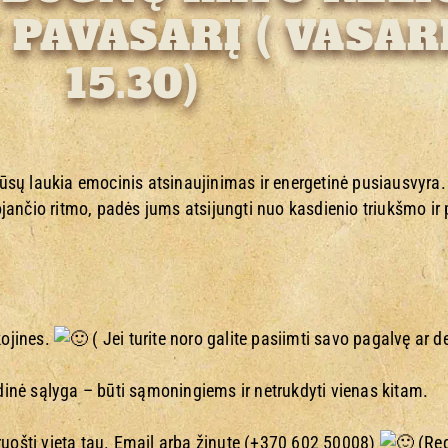
PAVASARĮ ( VASARI
15.30)
 jūsų laukia emocinis atsinaujinimas ir energetinė pusiausvyra.
ančio ritmo, padės jums atsijungti nuo kasdienio triukšmo ir p
kojines.
( Jei turite noro galite pasiimti savo pagalvę ar de
ndinė sąlyga – būti sąmoningiems ir netrukdyti vienas kitam.
ruošti vieta tau. Email arba žinute (+370 602 50008)
(Reg