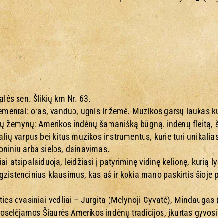
alės sen. Šlikių km Nr. 63.
lementai: oras, vanduo, ugnis ir žemė. Muzikos garsų laukas 
ių žemynų: Amerikos indėnų šamanišką būgną, indėnų fleitą, š
alių varpus bei kitus muzikos instrumentus, kurie turi unikalia
oniniu arba sielos, dainavimas.
i atsipalaiduoja, leidžiasi į patyriminę vidinę kelionę, kurią l
 egzistencinius klausimus, kas aš ir kokia mano paskirtis šioje p
ties dvasiniai vedliai – Jurgita (Mėlynoji Gyvatė), Mindaugas 
selėjamos Šiaurės Amerikos indėnų tradicijos, įkurtas gyvosio