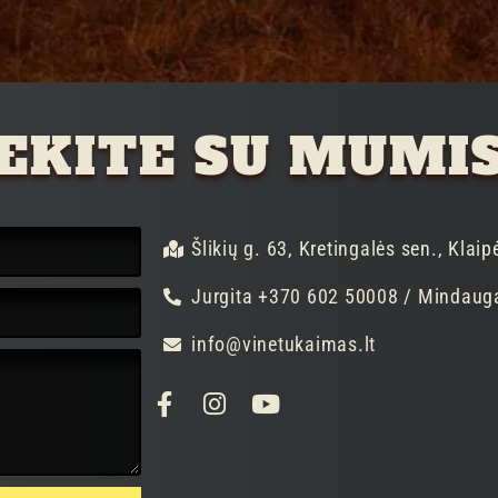
IEKITE SU MUMI
Šlikių g. 63, Kretingalės sen., Klaip
Jurgita +370 602 50008 / Mindaug
info@vinetukaimas.lt