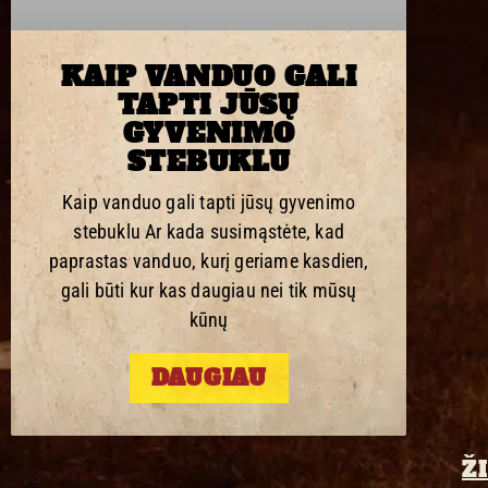
KAIP VANDUO GALI
TAPTI JŪSŲ
GYVENIMO
STEBUKLU
Kaip vanduo gali tapti jūsų gyvenimo
stebuklu Ar kada susimąstėte, kad
paprastas vanduo, kurį geriame kasdien,
gali būti kur kas daugiau nei tik mūsų
kūnų
DAUGIAU
Ž