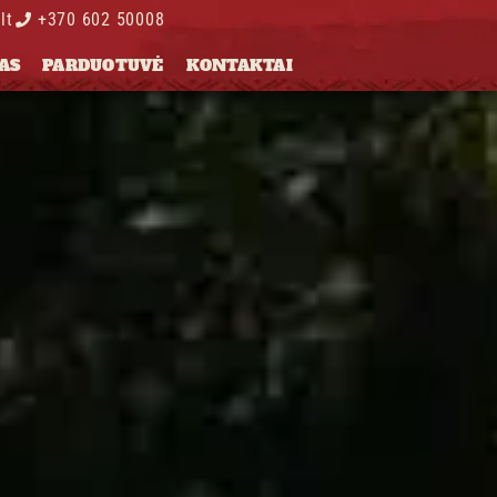
lt
+370 602 50008
AS
PARDUOTUVĖ
KONTAKTAI