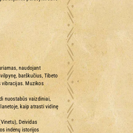
kuriamas, naudojant
vilpynę, barškučius, Tibeto
s vibracijas. Muzikos
ydi nuostabūs vaizdiniai,
lanetoje, kaip atrasti vidinę
(Vinetu), Deividas
s indėnų istorijos