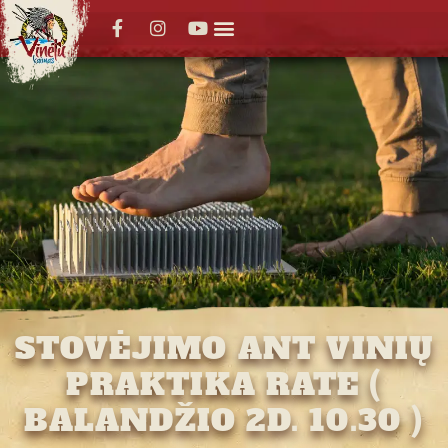
STOVĖJIMO ANT VINIŲ
PRAKTIKA RATE (
BALANDŽIO 2D. 10.30 )