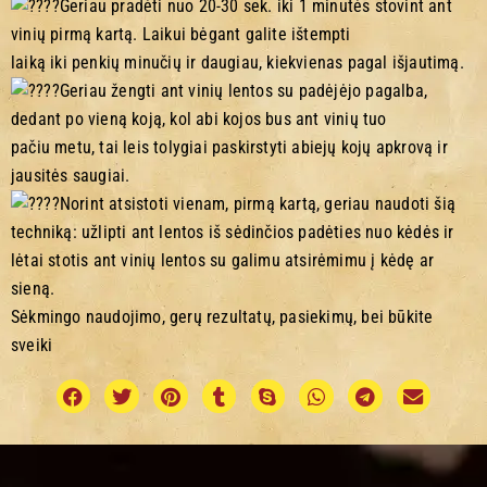
Geriau pradėti nuo 20-30 sek. iki 1 minutės stovint ant
vinių pirmą kartą. Laikui bėgant galite ištempti
laiką iki penkių minučių ir daugiau, kiekvienas pagal išjautimą.
Geriau žengti ant vinių lentos su padėjėjo pagalba,
dedant po vieną koją, kol abi kojos bus ant vinių tuo
pačiu metu, tai leis tolygiai paskirstyti abiejų kojų apkrovą ir
jausitės saugiai.
Norint atsistoti vienam, pirmą kartą, geriau naudoti šią
techniką: užlipti ant lentos iš sėdinčios padėties nuo kėdės ir
lėtai stotis ant vinių lentos su galimu atsirėmimu į kėdę ar
sieną.
Sėkmingo naudojimo, gerų rezultatų, pasiekimų, bei būkite
sveiki