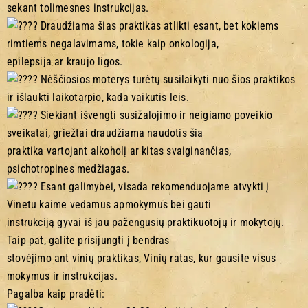
sekant tolimesnes instrukcijas.
Draudžiama šias praktikas atlikti esant, bet kokiems
rimtiems negalavimams, tokie kaip onkologija,
epilepsija ar kraujo ligos.
Nėščiosios moterys turėtų susilaikyti nuo šios praktikos
ir išlaukti laikotarpio, kada vaikutis leis.
Siekiant išvengti susižalojimo ir neigiamo poveikio
sveikatai, griežtai draudžiama naudotis šia
praktika vartojant alkoholį ar kitas svaiginančias,
psichotropines medžiagas.
Esant galimybei, visada rekomenduojame atvykti į
Vinetu kaime vedamus apmokymus bei gauti
instrukciją gyvai iš jau pažengusių praktikuotojų ir mokytojų.
Taip pat, galite prisijungti į bendras
stovėjimo ant vinių praktikas, Vinių ratas, kur gausite visus
mokymus ir instrukcijas.
Pagalba kaip pradėti: