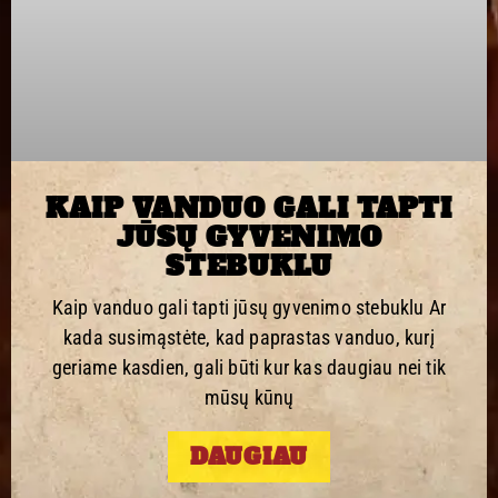
KAIP VANDUO GALI TAPTI
JŪSŲ GYVENIMO
STEBUKLU
Kaip vanduo gali tapti jūsų gyvenimo stebuklu Ar
kada susimąstėte, kad paprastas vanduo, kurį
geriame kasdien, gali būti kur kas daugiau nei tik
mūsų kūnų
DAUGIAU