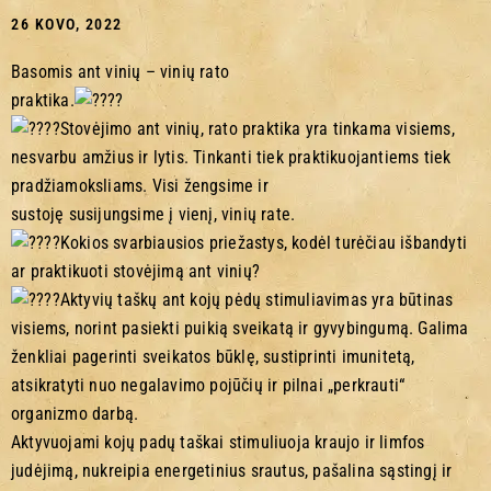
26 KOVO, 2022
Basomis ant vinių – vinių rato
praktika.
Stovėjimo ant vinių, rato praktika yra tinkama visiems,
nesvarbu amžius ir lytis. Tinkanti tiek praktikuojantiems tiek
pradžiamoksliams. Visi žengsime ir
sustoję susijungsime į vienį, vinių rate.
Kokios svarbiausios priežastys, kodėl turėčiau išbandyti
ar praktikuoti stovėjimą ant vinių?
Aktyvių taškų ant kojų pėdų stimuliavimas yra būtinas
visiems, norint pasiekti puikią sveikatą ir gyvybingumą. Galima
ženkliai pagerinti sveikatos būklę, sustiprinti imunitetą,
atsikratyti nuo negalavimo pojūčių ir pilnai „perkrauti“
organizmo darbą.
Aktyvuojami kojų padų taškai stimuliuoja kraujo ir limfos
judėjimą, nukreipia energetinius srautus, pašalina sąstingį ir