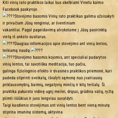
Kiti vinių rato praktikos laikai bus skelbiami Vinetu kaimo
Facebook paskyroje.
Stovėjimo basomis Vinių rato praktikas galima užsisakyti
ir privačiam Jūsų renginiui, ar šventiniam
vakarėliui. Pagal pageidavimą atvykstame į Jūsų pasirinktą
vietą iš anksto susitarus.
Daugiau informacijos apie stovėjimo ant vinių lentos,
teikiamą naudą.
Stovėjimo basomis kojomis, ant specialiai padarytos
vinių lentos, tai savotiška meditacija, tuo pačiu,
galinga fiziologinio efekto ir dvasinės praktikos priemonė, kuri
padeda stiprinti sveikatą, išvalyti sąmonę nuo įvairiausių
priklausomybių, baimių, negatyvių minčių ir kitų teršalų. Ši
praktika pakursto vidinę ugnį meilei, drąsai, grūdina valią, ryžtą
piimti iššūkius ir juos lengviau suvaldyti.
Taigi kasdienis stovėjimas ant vinių lentos bent vieną minutę
stiprina imuninę sistemą, aktyvina