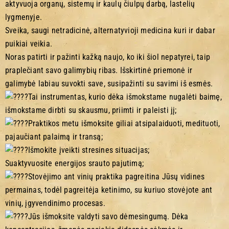
aktyvuoja organų, sistemų ir kaulų čiulpų darbą, lastelių
lygmenyje.
Sveika, saugi netradicinė, alternatyvioji medicina kuri ir dabar
puikiai veikia.
Noras patirti ir pažinti kažką naujo, ko iki šiol nepatyrei, taip
praplečiant savo galimybių ribas. Išskirtinė priemonė ir
galimybė labiau suvokti save, susipažinti su savimi iš esmės.
Tai instrumentas, kurio dėka išmokstame nugalėti baimę,
išmokstame dirbti su skausmu, priimti ir paleisti jį;
Praktikos metu išmoksite giliai atsipalaiduoti, medituoti,
pajaučiant palaimą ir transą;
Išmokite įveikti stresines situacijas;
Suaktyvuosite energijos srauto pajutimą;
Stovėjimo ant vinių praktika pagreitina Jūsų vidines
permainas, todėl pagreitėja ketinimo, su kuriuo stovėjote ant
vinių, įgyvendinimo procesas.
Jūs išmoksite valdyti savo dėmesingumą. Dėka