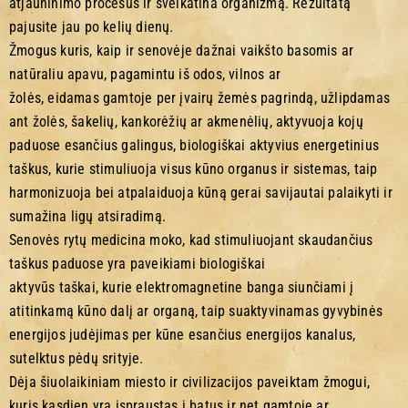
atjauninimo procesus ir sveikatina organizmą. Rezultatą
pajusite jau po kelių dienų.
Žmogus kuris, kaip ir senovėje dažnai vaikšto basomis ar
natūraliu apavu, pagamintu iš odos, vilnos ar
žolės, eidamas gamtoje per įvairų žemės pagrindą, užlipdamas
ant žolės, šakelių, kankorėžių ar akmenėlių, aktyvuoja kojų
paduose esančius galingus, biologiškai aktyvius energetinius
taškus, kurie stimuliuoja visus kūno organus ir sistemas, taip
harmonizuoja bei atpalaiduoja kūną gerai savijautai palaikyti ir
sumažina ligų atsiradimą.
Senovės rytų medicina moko, kad stimuliuojant skaudančius
taškus paduose yra paveikiami biologiškai
aktyvūs taškai, kurie elektromagnetine banga siunčiami į
atitinkamą kūno dalį ar organą, taip suaktyvinamas gyvybinės
energijos judėjimas per kūne esančius energijos kanalus,
sutelktus pėdų srityje.
Dėja šiuolaikiniam miesto ir civilizacijos paveiktam žmogui,
kuris kasdien yra įspraustas į batus ir net gamtoje ar