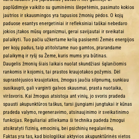
paplūdimyje vaikšto su guminėmis šlepetėmis, pasimato kokios
jautrios ir skausmingos yra tapusios žmonių pėdos. O kojų
paduose esantys energetiniai ir refleksiniai taškai nebedaro
jokios įtakos mūsų organizmui, gerai savijautai ir sveikatai
palaikyti. Tuo pačiu užkertame kelią pasisemti Žemės energijos
per kojų padus, taip atitolstame nuo gamtos, prarandame
palaikymą ir ryšį su Žeme, kuris mums yra būtinas.
Daugelis žmonių šiais laikais nuolat skundžiasi šąlančiomis
rankomis ir kojomis, tai prastos kraujotakos požymis. Dėl
suprastėjusios kraujotakos, žmogus jaučia silpnumą, sunkiau
susikaupti, gali varginti galvos skausmai, prasta nuotaika,
viršsvoris. Kai žmogus atsistoja ant vinių, jo svoris pradeda
spausti akupunktūros taškus, tarsi įjungiami jungtukai ir kūnas
pradeda valymo, regeneravimo, atsinaujinimo ir sveikatinimo
funkcijas. Reguliariai atliekama ši technika padeda žmogui
atsikratyti fizinių, emocinių, bei psichinių negalavimų.
Faktas yra tas, kad biologiškai aktyvios akupunktūrinės vietos