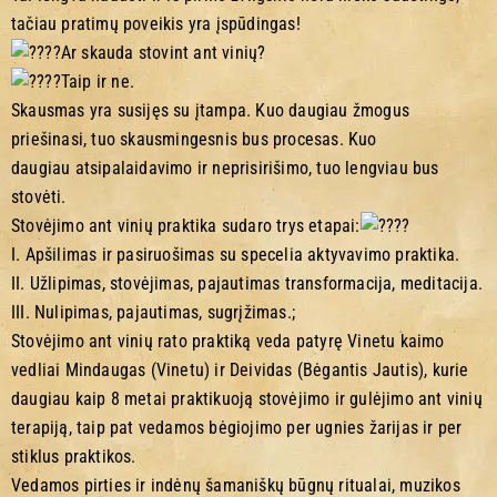
tačiau pratimų poveikis yra įspūdingas!
Ar skauda stovint ant vinių?
Taip ir ne.
Skausmas yra susijęs su įtampa. Kuo daugiau žmogus
priešinasi, tuo skausmingesnis bus procesas. Kuo
daugiau atsipalaidavimo ir neprisirišimo, tuo lengviau bus
stovėti.
Stovėjimo ant vinių praktika sudaro trys etapai:
I. Apšilimas ir pasiruošimas su specelia aktyvavimo praktika.
II. Užlipimas, stovėjimas, pajautimas transformacija, meditacija.
III. Nulipimas, pajautimas, sugrįžimas.;
Stovėjimo ant vinių rato praktiką veda patyrę Vinetu kaimo
vedliai Mindaugas (Vinetu) ir Deividas (Bėgantis Jautis), kurie
daugiau kaip 8 metai praktikuoją stovėjimo ir gulėjimo ant vinių
terapiją, taip pat vedamos bėgiojimo per ugnies žarijas ir per
stiklus praktikos.
Vedamos pirties ir indėnų šamaniškų būgnų ritualai, muzikos