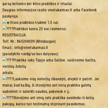
garsų keliones bei kitos praktikos ir ritualai.
Daugiau informacijos rasite vinetukaimas.lt arba Facebook
paskyroje.
Visos praktikos trukmė 1,5 val.
Praktikos kaina 20 eur./asmeniui.
REGISTRACIJA:
Telf. Nr.: 860204009 (Mindaugas)
Email.: info@vinetukaimas.lt
(parašykite vardą/us kas dalyvaus)
Praktika vyks Tipyje arba Salūne. vaišinsime karšta,
vietinių žolelių
arbata.
Lauksime visų norinčių išbandyti, atvykti ir patirti. Jei
manai, kad kažką, ši stovėjimo ant vinių praktika galėtų
sudominti ir suteikti naudos, pakviesk ir jį.
Stovėjimo ant vinių rato praktika susideda iš šešių
pakopų, kurios turi testinumą stiprinant pasiekimus.