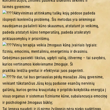
koncentracijos, žmonės pasiekia didesnės sėkmės ir
laimės gyvenime.
Aktyvinimas atitinkamų taškų kojų pėdose padeda
išspręsti konkrečią problemą. Šis metodas yra sėkmingai
naudojamas pašalinti kūno skausmus, atstatant jo veikimą,
padeda atstatyti kūno temperatūrą, padeda atsikratyti
priklausomybių ir prisirišimų.
Vinių terapija veikia žmogaus kūną įvairiais lygiais:
fiziniu, emociniu, mentaliniu, energetiniu ir dvasiniu.
Gebėjimas pasiekti tikslus, ugdyti valią, ištvermę – tai savybės,
kurios vertinamos kiekviename žmoguje. Ši
praktika leidžia greitai ir efektyviai juos pagerinti.
Ir dar, tai bus geriausias pėdų masažas Jūsų gyvenime,
veikiant tūkstančius Jūsų kojų paduose esančių nervinių
galūnių, kurios gerina kraujotaką ir pripildo kokybiška energija į
visus organus ir sistemas fiziniame kūne, subalancuoja emocinę
ir psichologinė žmogaus būklę;
Tai lengva naudoti ir iš pirmo žvilgsnio nėra nieko sudėtingo,