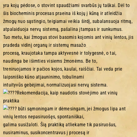
yra kojų pėdose, o stovint spaudžiami svarbūs jų taškai. Dėl to
šis biocheminis procesas praeina iš kojų į kūną ir atleidžia
žmogų nuo sąstingio, teigiamai veikia širdį, subalansuoja ritmą,
atpalaiduoja nervų sistemą, pašalina įtampas ir sunkumus.
Tuo metu, kai žmogus stovi basomis kojomis ant vinių lentos, jis
pradeda vidinį organų ir sistemų masažo
procesą, kraujotaka tampa aktyvesnė ir tolygesnė, o tai,
naudinga be išimties visiems žmonėms. Be to,
treniruojamos ir pačios kojos, kaulai, raiščiai. Tai veda prie
laipsniško kūno atjauninimo, tobulinami
intuityvūs gebėjimai, normalizuojasi nervų sistema.
Rekomendacija, kaip naudotis stovėjimo ant vinių
praktika
būti sąmoningam ir dėmesingam, jei žmogus lipa ant
vinių lentos nepasiruošęs, spontaniškai,
galima susižaloti. Šią praktiką atliekame tik pasiruošus,
nusiraminus, susikoncentravus į procesą ir