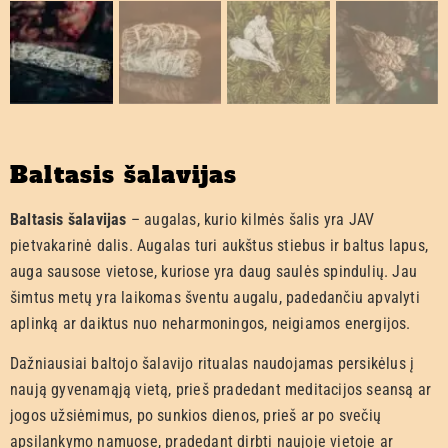
Baltasis šalavijas
Baltasis šalavijas
– augalas, kurio kilmės šalis yra JAV
pietvakarinė dalis. Augalas turi aukštus stiebus ir baltus lapus,
auga sausose vietose, kuriose yra daug saulės spindulių. Jau
šimtus metų yra laikomas šventu augalu, padedančiu apvalyti
aplinką ar daiktus nuo neharmoningos, neigiamos energijos.
Dažniausiai baltojo šalavijo ritualas naudojamas persikėlus į
naują gyvenamąją vietą, prieš pradedant meditacijos seansą ar
jogos užsiėmimus, po sunkios dienos, prieš ar po svečių
apsilankymo namuose, pradedant dirbti naujoje vietoje ar