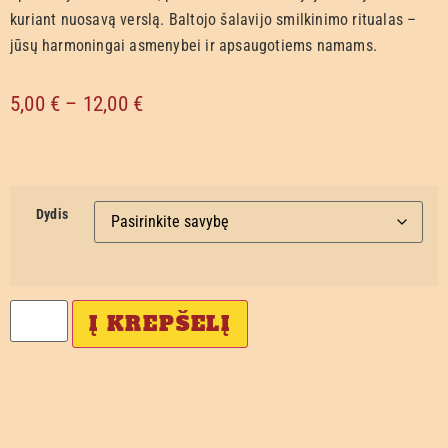
kuriant nuosavą verslą. Baltojo šalavijo smilkinimo ritualas –
jūsų harmoningai asmenybei ir apsaugotiems namams.
5,00
€
–
12,00
€
Dydis
Į KREPŠELĮ